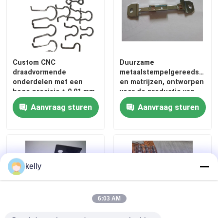
Custom CNC
Duurzame
draadvormende
metaalstempelgereedschap
onderdelen met een
en matrijzen, ontworpen
hoge precisie ± 0,01 mm
voor de productie van
voor complexe vormen
auto-elektronica,
Aanvraag sturen
Aanvraag sturen
en snelle doorlooptijd
industriële en
consumentenproducten
kelly
6:03 AM