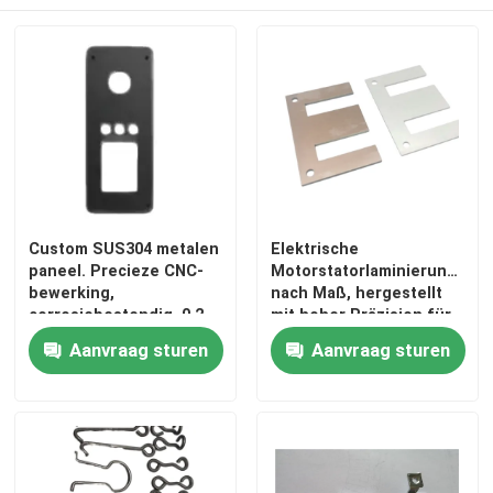
Custom SUS304 metalen
Elektrische
paneel. Precieze CNC-
Motorstatorlaminierungen
bewerking,
nach Maß, hergestellt
corrosiebestendig, 0,2
mit hoher Präzision für
mm tot 3.0 mm dik.
optimale magnetische
Aanvraag sturen
Aanvraag sturen
Leistung und
Langlebigkeit