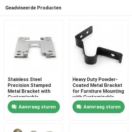
Geadviseerde Producten
Stainless Steel
Heavy Duty Powder-
Precision Stamped
Coated Metal Bracket
Metal Bracket with
for Furniture Mounting
Huis
Customizable
with Customizable
Dimensions for
Options
Aanvraag sturen
Aanvraag sturen
Hardware Connector
Producten
Videos