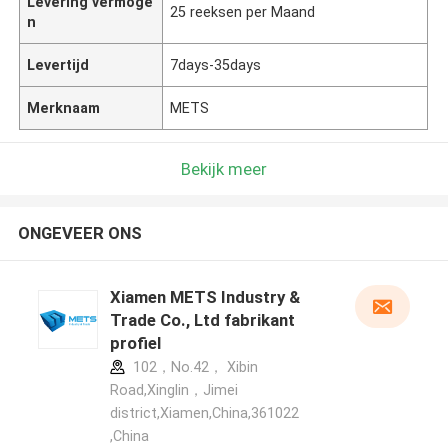
Levering vermoge
25 reeksen per Maand
n
Levertijd
7days-35days
Merknaam
METS
Bekijk meer
ONGEVEER ONS
Xiamen METS Industry &
Trade Co., Ltd fabrikant
profiel
102，No.42， Xibin
Road,Xinglin，Jimei
district,Xiamen,China,361022
,China