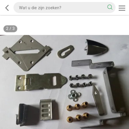
2
/
3