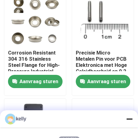
VR-show
Ongeveer ons
Corrosion Resistant
Precisie Micro
Fabrieksreis
304 316 Stainless
Metalen Pin voor PCB
Steel Flange for High-
Elektronica met Hoge
Pressure Industrial
Geleidbaarheid en 0,2
Kwaliteitscontrole
Pipeline Systems
mm Diameter in
Aanvraag sturen
Aanvraag sturen
Aanpasbare
Geometrie
Contacteer ons
Nieuws
kelly
Gevallen