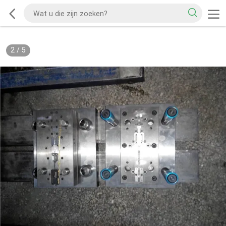
2
/
5