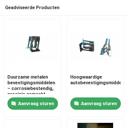
Geadviseerde Producten
Duurzame metalen
Hoogwaardige
bevestigingsmiddelen
autobevestigingsmiddelen
– corrosiebestendig,
Huis
precisie gemaakt,
eenvoudige installatie,
Aanvraag sturen
Aanvraag sturen
aangepaste maten
Producten
beschikbaar
Videos