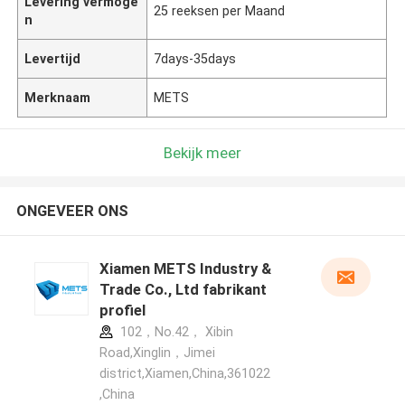
Levering vermoge
25 reeksen per Maand
n
Levertijd
7days-35days
Merknaam
METS
Bekijk meer
ONGEVEER ONS
Xiamen METS Industry &
Trade Co., Ltd fabrikant
profiel
102，No.42， Xibin
Road,Xinglin，Jimei
district,Xiamen,China,361022
,China