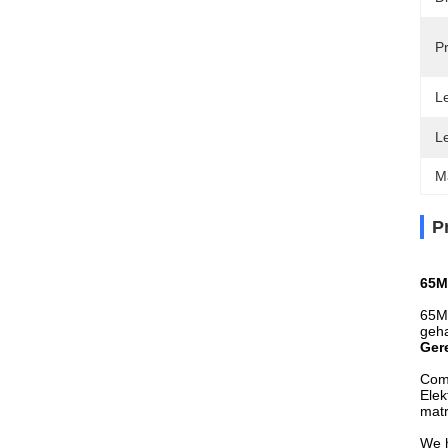
Pr
Le
L
M
P
65M
65Mn
geha
Gere
Comp
Elek
matr
We h