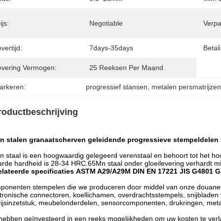
ijs:
Negotiable
Verpa
vertijd:
7days-35days
Betal
evering Vermogen:
25 Reeksen Per Maand
arkeren:
progressief stansen
, 
metalen persmatrijze
roductbeschrijving
n stalen granaatscherven geleidende progressieve stempeldelen 
 staal is een hoogwaardig gelegeerd verenstaal en behoort tot het h
rde hardheid is 28-34 HRC.65Mn staal onder gloeilevering verhardt 
lateerde specificaties
ASTM A29/A29M DIN EN 17221 JIS G4801 G
onenten stempelen die we produceren door middel van onze douanep
tronische connectoren, koellichamen, overdrachtsstempels, snijbladen
ijsinzetstuk, meubelonderdelen, sensorcomponenten, drukringen, met
ebben geïnvesteerd in een reeks mogelijkheden om uw kosten te verla