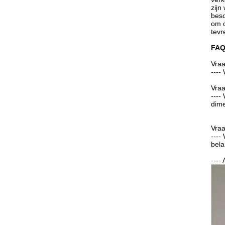
zijn
besc
om c
tevr
FA
Vraa
----
Vraa
----
dime
Vraa
----
bela
----