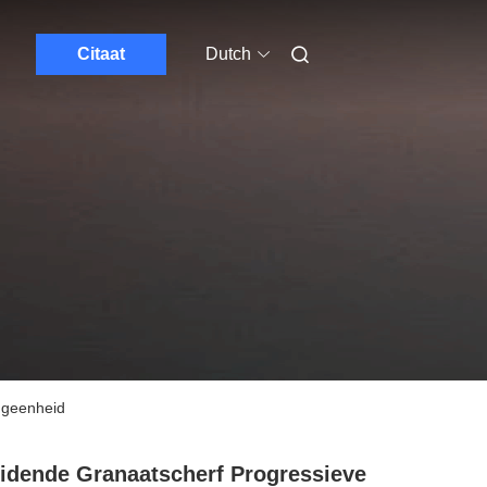
Citaat
Dutch
ngeenheid
idende Granaatscherf Progressieve