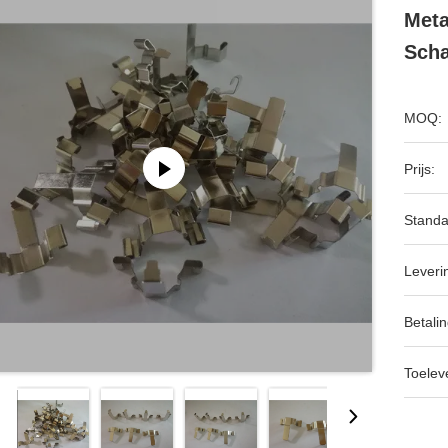
Meta
Scha
MOQ:
Prijs:
Standa
Leveri
Betalin
Toeleve