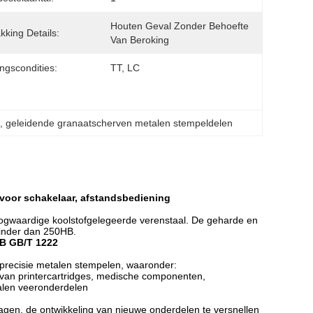
Houten Geval Zonder Behoefte 
kking Details:
Van Beroking
ingscondities:
TT, LC
n
, 
geleidende granaatscherven metalen stempeldelen
voor schakelaar, afstandsbediening
oogwaardige koolstofgelegeerde verenstaal. De geharde en
minder dan 250HB.
B GB/T 1222
recisie metalen stempelen, waaronder:
 van printercartridges, medische componenten,
alen veeronderdelen
gen, de ontwikkeling van nieuwe onderdelen te versnellen