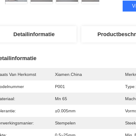
V
Detailinformatie
Productbeschr
etailinformatie
laats Van Herkomst
Xiamen.China
Merk
odelnummer
P001
Type:
teriaal:
Mn 65
Mach
lerantie:
±0.005mm
Vorms
erwerkingsmanier:
Stempelen
Steek
kte:
0.5~25mm
Min. 