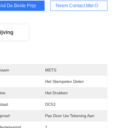
ind De Beste Prijs
Neem Contact Met Ons Op
ijving
naam
METS
Het Stempelen Delen
ine:
Het Drukken
taal:
DC53
proef:
Pas Door Uw Tekening Aan
Bestelaantal:
1