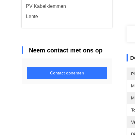
PV Kabelklemmen
Lente
Neem contact met ons op
D
Contact opnemen
P
M
Ma
To
V
Di