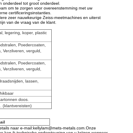
 onderdeel tot groot onderdeel.
eteam om te zorgen voor overeenstemming met uw
ne certificeringsinstanties.
rdere zeer nauwkeurige Zeiss-meetmachines en uiterst
jn van de vraag van de klant.
l, legering, koper, plastic
ndstralen, Poedercoaten,
 Verzilveren, verguld,
ndstralen, Poedercoaten,
 Verzilveren, verguld,
raadsnijden, lassen,
hikbaar
 kartonnen doos.
 (klantvereisten)
ail
 details naar e-mail:kellylam@mets-metals.com.Onze
e kan ik technische ondersteuning van u krijgen wanneer