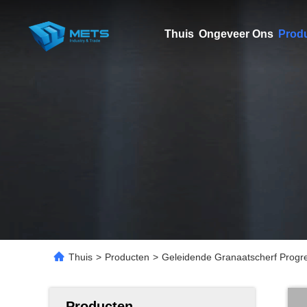
Thuis
Ongeveer Ons
Prod
Thuis
>
Producten
>
Geleidende Granaatscherf Progre
Producten