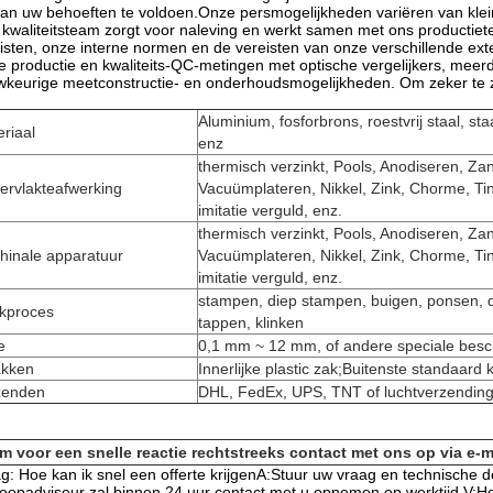
an uw behoeften te voldoen.Onze persmogelijkheden variëren van klein
kwaliteitsteam zorgt voor naleving en werkt samen met ons producti
isten, onze interne normen en de vereisten van onze verschillende exter
 productie en kwaliteits-QC-metingen met optische vergelijkers, mee
keurige meetconstructie- en onderhoudsmogelijkheden. Om zeker te zi
Aluminium, fosforbrons, roestvrij staal, staa
riaal
enz
thermisch verzinkt, Pools, Anodiseren, Za
ervlakteafwerking
Vacuümplateren, Nikkel, Zink, Chorme, Tin,
imitatie verguld, enz.
thermisch verzinkt, Pools, Anodiseren, Za
hinale apparatuur
Vacuümplateren, Nikkel, Zink, Chorme, Tin,
imitatie verguld, enz.
stampen, diep stampen, buigen, ponsen, d
kproces
tappen, klinken
e
0,1 mm ~ 12 mm, of andere speciale besc
akken
Innerlijke plastic zak;Buitenste standaard
zenden
DHL, FedEx, UPS, TNT of luchtverzending.
m voor een snelle reactie rechtstreeks contact met ons op via e-m
g: Hoe kan ik snel een offerte krijgenA:Stuur uw vraag en technische
oopadviseur zal binnen 24 uur contact met u opnemen op werktijd.V:Ho