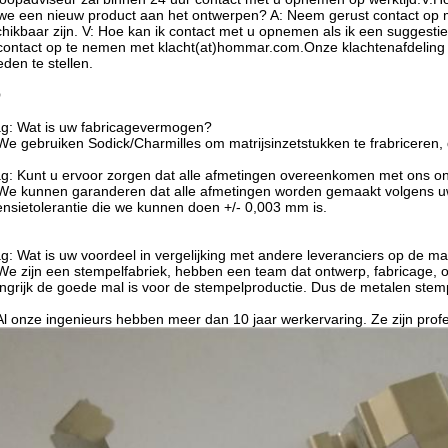
 we een nieuw product aan het ontwerpen? A: Neem gerust contact op me
hikbaar zijn. V: Hoe kan ik contact met u opnemen als ik een suggestie h
ontact op te nemen met klacht(at)hommar.com.Onze klachtenafdeling 
eden te stellen.
Q
g: Wat is uw fabricagevermogen?
 We gebruiken Sodick/Charmilles om matrijsinzetstukken te frabriceren
g: Kunt u ervoor zorgen dat alle afmetingen overeenkomen met ons o
 We kunnen garanderen dat alle afmetingen worden gemaakt volgens u
nsietolerantie die we kunnen doen +/- 0,003 mm is.
g: Wat is uw voordeel in vergelijking met andere leveranciers op de ma
 We zijn een stempelfabriek, hebben een team dat ontwerp, fabricage
ngrijk de goede mal is voor de stempelproductie. Dus de metalen stemp
 Al onze ingenieurs hebben meer dan 10 jaar werkervaring. Ze zijn prof