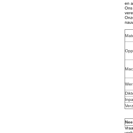
en a
Ons 
vere
Onze
nauw
Mate
Opp
Mac
Wer
Dikt
Inp
Ver
Nee
Vraa
verk