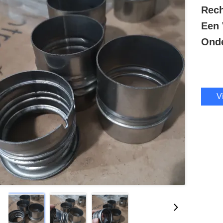
Rech
Een 
Ond
V