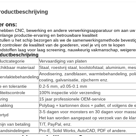
roductbeschrijving
r ons:
ebben CNC, bewerking en andere verwerkingsapparatuur om aan uw ve
nlange productie-ervaring en betrouwbare kwaliteit
ullen u het schip bezorgen als we de samenwerkingsmethode bevestig
ct controleer de kwaliteit van de goederen, voel je vrij om te kopen
dstoffen laag voor laag screening, nauwkeurig vakmanschap, weigeren
ductbeschrijving
uctcategorie
Vervaardiging van platen
hikbaar materiaal
Staal, roestvrij staal, koolstofstaal, aluminium, me
Anodisering, zandblasen, warmtebehandeling, poli
ervlaktebehandeling
coating, galvanisatie, zijscherm enz.
e en tolerantie
0.2-5 mm, ±0.05-0.1 mm
iteitscontrole
100% inspectie vóór verzending
ring
15 jaar professionele OEM-service
pakking
Polybag + kartonnen doos + pallet, of volgens de 
3-5 dagen voor monsters en 30 dagen voor massa
ertyd
Het kan worden aangepast op verzoek van de klan
ijn van betaling
T/T, PayPal, enz.
tandsindelingen
Pro-E, Solid Works, AutoCAD, PDF of andere.