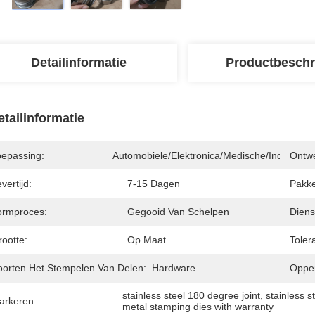
Detailinformatie
Productbeschr
etailinformatie
oepassing:
Automobiele/elektronica/medische/industrie
Ontw
vertijd:
7-15 Dagen
Pakke
ormproces:
Gegooid Van Schelpen
Diens
ootte:
Op Maat
Tolera
oorten Het Stempelen Van Delen:
Hardware
Opper
stainless steel 180 degree joint
, 
stainless 
arkeren:
metal stamping dies with warranty