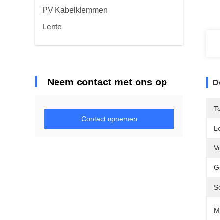
PV Kabelklemmen
Lente
Neem contact met ons op
D
T
Contact opnemen
Le
V
Gr
S
M