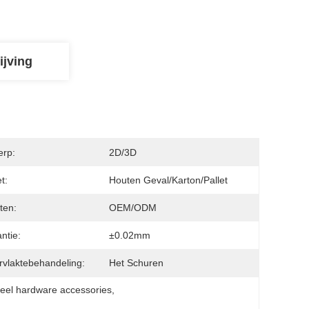
ijving
erp:
2D/3D
t:
Houten Geval/Karton/Pallet
ten:
OEM/ODM
ntie:
±0.02mm
vlaktebehandeling:
Het Schuren
steel hardware accessories
, 