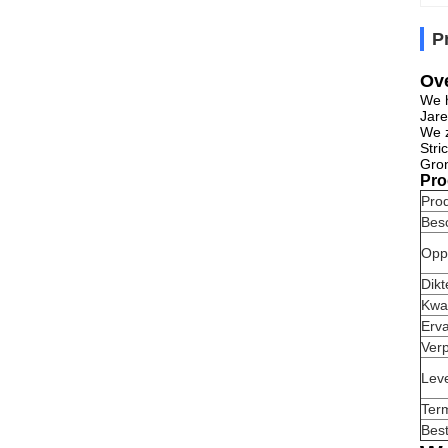
P
Ove
We h
Jare
We z
Stri
Gron
Pro
Prod
Besc
Opp
Dikt
Kwal
Erva
Ver
Lev
Term
Bes