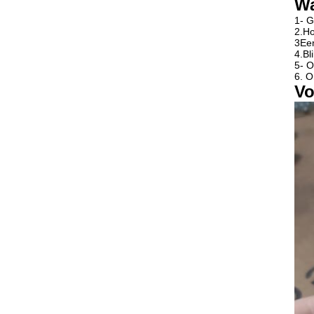
Wa
1- G
2.Ho
3Ee
4.Bl
5- O
6. O
Vo