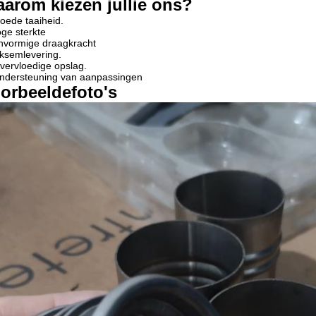
arom kiezen jullie ons?
oede taaiheid.
ge sterkte
nvormige draagkracht
iksemlevering.
vervloedige opslag.
ndersteuning van aanpassingen
orbeeldefoto's