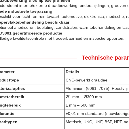
aadbewerking & complexe profielen
dersteunt interne/externe draadbewerking, ondersnijdingen, groeven en
ede industriële toepassing
schikt voor lucht- en ruimtevaart, automotive, elektronica, medische, 
pervlaktebehandeling beschikbaar
tioneel anodiseren, beplating, zandstralen, warmtebehandeling en las
O9001 gecertificeerde productie
lledige kwaliteitscontrole met traceerbaarheid en inspectierapporten.
Technische para
rameter
Details
oducttype
CNC-bewerkt draaideel
teriaalopties
Aluminium (6061, 7075), Roestvrij
ameterbereik
Ø1 mm – Ø300 mm
ngtebereik
1 mm – 500 mm
lerantie
±0,01 mm standaard (nauwkeuriger
aadtypen
Metrisch, UNC, UNF, BSP, NPT, a