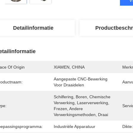
V
Detailinformatie
Productbeschr
etailinformatie
ace Of Origin
XIAMEN, CHINA
Merk
Aangepaste CNC-Bewerking 
roductnaam:
Aanvu
Voor Draaidelen
Schilfering, Boren, Chemische 
Verwerking, Laserverwerking, 
ype:
Servi
Frezen, Andere 
Verwerkingsmethoden, Draai
oepassingsprogramma:
Industriële Apparatuur
Dikte: