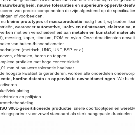
tnauwkeurigheid
,
nauwe toleranties
en
superieure oppervlakteaf
uceren van precisiecomponenten die zijn afgestemd op de specificatie
ningen of voorbeelden.
u nu
kleine prototypes
of
massaproductie
nodig heeft, wij bieden fle
strieën, waaronder
automotive, lucht- en ruimtevaart, elektronica,
werken met een verscheidenheid aan
metalen en kunststof material
), messing, koper, titanium, POM en nylon. Onze draaidiensten omvat
aaien van buiten-/binnendiameter
aadsnijden (metrisch, UNC, UNF, BSP, enz.)
oeven, afdraaien, boren en tappen
mplexe profielen met hoge concentriciteit
,01 mm of nauwere tolerantie haalbaar
e hoogste kwaliteit te garanderen, worden alle onderdelen onderwor
ectie, hardheidstests
en
oppervlakte ruwheidsmetingen
. We bied
odiseren
kkel/zink plating
ndstralen en polijsten
rmtebehandeling
ISO 9001-gecertificeerde productie
, snelle doorlooptijden en werel
rkingspartner voor zowel standaard als sterk aangepaste draaidelen.