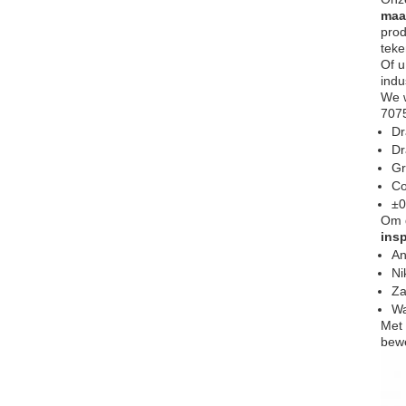
maa
prod
teke
Of 
indu
We 
7075
Dr
Dr
Gr
Co
±0
Om d
insp
An
Ni
Za
Wa
Met
bewe