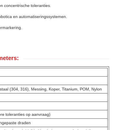
 concentrische toleranties.
robotica en automatiseringssystemen.
ermarkering.
meters:
 staal (304, 316), Messing, Koper, Titanium, POM, Nylon
e toleranties op aanvraag)
angepaste draden