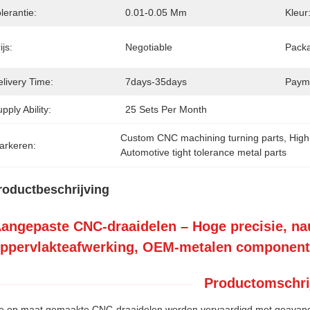
lerantie:
0.01-0.05 Mm
Kleur
ijs:
Negotiable
Packa
livery Time:
7days-35days
Paym
pply Ability:
25 Sets Per Month
Custom CNC machining turning parts
, 
High
arkeren:
Automotive tight tolerance metal parts
roductbeschrijving
angepaste CNC-draaidelen – Hoge precisie, nau
ppervlakteafwerking, OEM-metalen componente
Productomschri
e op maat gemaakte CNC-draaidelen worden vervaardigd met geavanc