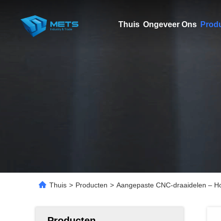
Thuis
Ongeveer Ons
Prod
Thuis
>
Producten
>
Aangepaste CNC-draaidelen – Hog
Producten