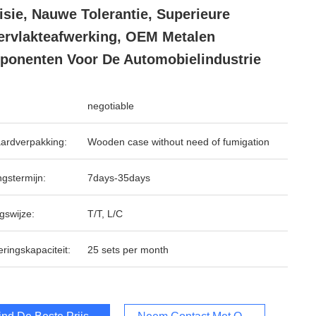
isie, Nauwe Tolerantie, Superieure
rvlakteafwerking, OEM Metalen
onenten Voor De Automobielindustrie
negotiable
ardverpakking:
Wooden case without need of fumigation
ngstermijn:
7days-35days
gswijze:
T/T, L/C
ringskapaciteit:
25 sets per month