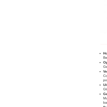
Ho
Be
Op
Ge
Ve
Co
po
Ui
Gl
Ge
Mu
ba