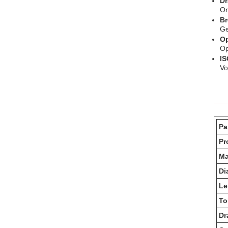
Dr
On
Br
Ge
Op
Op
IS
Vo
Pa
Pr
Ma
Di
Le
To
Dr