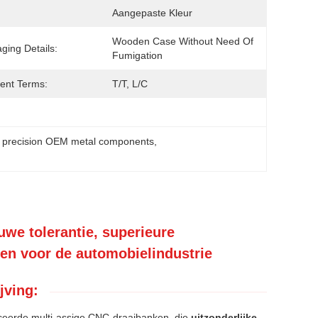
:
Aangepaste Kleur
Wooden Case Without Need Of  
ging Details:
Fumigation
ent Terms:
T/T, L/C
 precision OEM metal components
, 
we tolerantie, superieure
n voor de automobielindustrie
jving:
eerde multi-assige CNC-draaibanken, die
uitzonderlijke