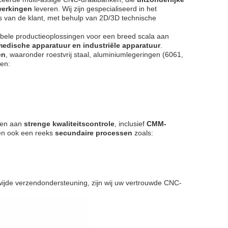
werkingen
leveren. Wij zijn gespecialiseerd in het
s van de klant, met behulp van 2D/3D technische
xibele productieoplossingen voor een breed scala aan
 medische apparatuur en industriële apparatuur
.
en
, waaronder roestvrij staal, aluminiumlegeringen (6061,
ten:
pen aan
strenge kwaliteitscontrole
, inclusief
CMM-
en ook een reeks
secundaire processen
zoals:
dwijde verzendondersteuning, zijn wij uw vertrouwde CNC-