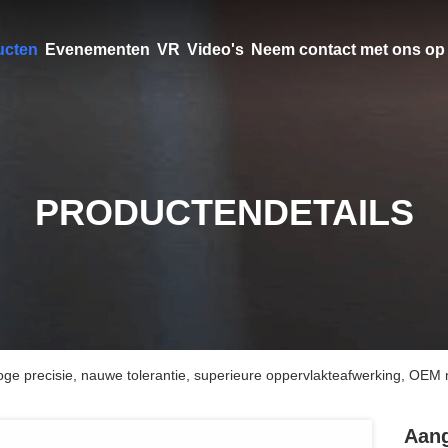
ucten
Evenementen
VR
Video's
Neem contact met ons op
PRODUCTENDETAILS
e precisie, nauwe tolerantie, superieure oppervlakteafwerking, OEM
Aang