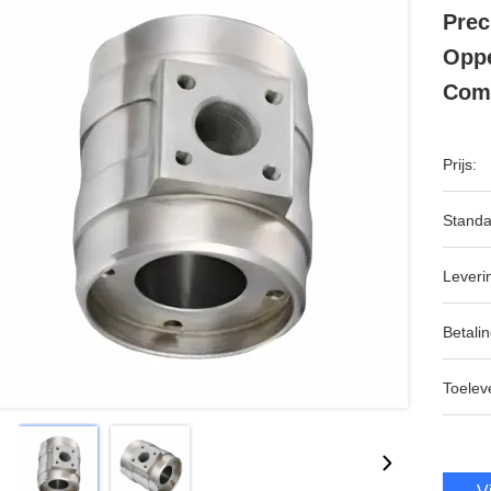
Prec
Oppe
Comp
Prijs:
Standa
Leveri
Betalin
Toeleve