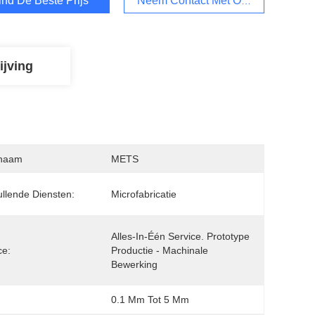
ind De Beste Prijs
Neem Contact Met Ons Op
ijving
naam
METS
llende Diensten:
Microfabricatie
Alles-In-Één Service. Prototype 
ce:
Productie - Machinale 
Bewerking
0.1 Mm Tot 5 Mm