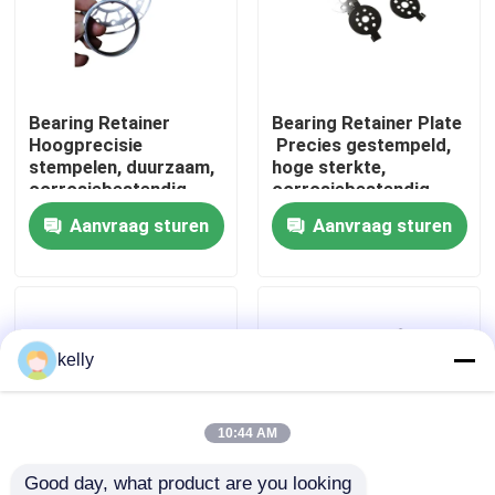
VR-show
Bearing Retainer ️
Bearing Retainer Plate
Ongeveer ons
Hoogprecisie
️ Precies gestempeld,
stempelen, duurzaam,
hoge sterkte,
corrosiebestendig,
corrosiebestendig,
Fabrieksreis
aanpasbaar
OEM op maat
Aanvraag sturen
Aanvraag sturen
Kwaliteitscontrole
Contacteer ons
kelly
Nieuws
10:44 AM
Gevallen
Good day, what product are you looking 