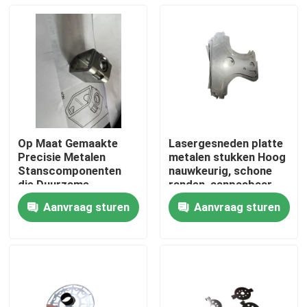
Op Maat Gemaakte
Lasergesneden platte
Precisie Metalen
metalen stukken Hoog
Stanscomponenten
nauwkeurig, schone
die Duurzame
randen, aanpasbaar,
Oplossingen Bieden
duurzaam
Aanvraag sturen
Aanvraag sturen
voor Automotive,
Huis
Elektronica, Medische
en Industriële
Toepassingen
Producten
Videos