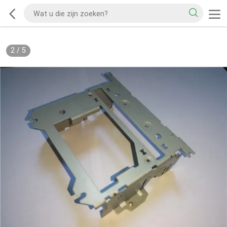
2
/
5