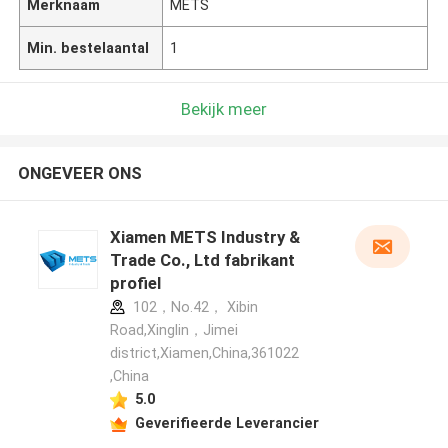
Merknaam
METS
Min. bestelaantal
1
Bekijk meer
ONGEVEER ONS
Xiamen METS Industry &
Trade Co., Ltd fabrikant
profiel
102，No.42， Xibin
Road,Xinglin，Jimei
district,Xiamen,China,361022
,China
5.0
Geverifieerde Leverancier